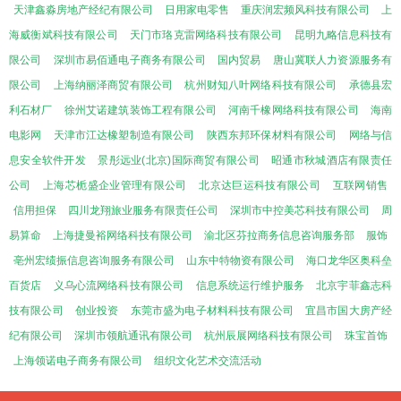
天津鑫淼房地产经纪有限公司
日用家电零售
重庆润宏频风科技有限公司
上
海威衡斌科技有限公司
天门市珞克雷网络科技有限公司
昆明九略信息科技有
限公司
深圳市易佰通电子商务有限公司
国内贸易
唐山冀联人力资源服务有
限公司
上海纳丽泽商贸有限公司
杭州财知八叶网络科技有限公司
承德县宏
利石材厂
徐州艾诺建筑装饰工程有限公司
河南千橡网络科技有限公司
海南
电影网
天津市江达橡塑制造有限公司
陕西东邦环保材料有限公司
网络与信
息安全软件开发
景彤远业(北京)国际商贸有限公司
昭通市秋城酒店有限责任
公司
上海芯栀盛企业管理有限公司
北京达巨运科技有限公司
互联网销售
信用担保
四川龙翔旅业服务有限责任公司
深圳市中控美芯科技有限公司
周
易算命
上海捷曼裕网络科技有限公司
渝北区芬拉商务信息咨询服务部
服饰
亳州宏绩振信息咨询服务有限公司
山东中特物资有限公司
海口龙华区奥科垒
百货店
义乌心流网络科技有限公司
信息系统运行维护服务
北京宇菲鑫志科
技有限公司
创业投资
东莞市盛为电子材料科技有限公司
宜昌市国大房产经
纪有限公司
深圳市领航通讯有限公司
杭州辰展网络科技有限公司
珠宝首饰
上海领诺电子商务有限公司
组织文化艺术交流活动